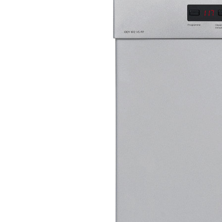
PIANI COTTURA
FORNI
CAPPE
MICROONDE
ARIA CONDIZIONATA
RESIDENZIALE
PROFESSIONALE
TV
Piccoli elettrodomestici
PREPARAZIONE CULINARIA
COTTURA ELETTRICA
CURA DELLA BIANCHERIA
CURA DELLA CASA
Varie
DISPENSATORI D'ACQUA
SCALDABAGNI ELETTRICI
Nuove etichette energetiche
faq
Assistenza
Contatti
Italiano
English