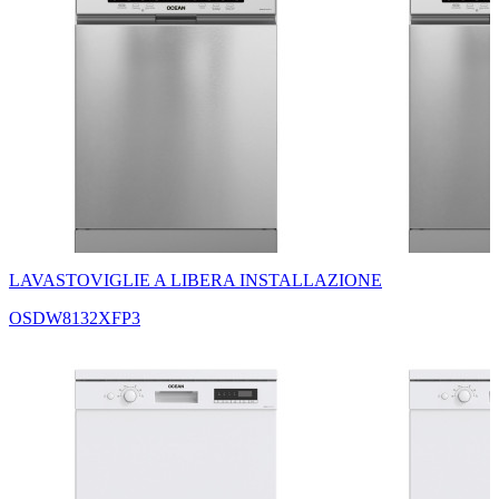
LAVASTOVIGLIE A LIBERA INSTALLAZIONE
OSDW8132XFP3